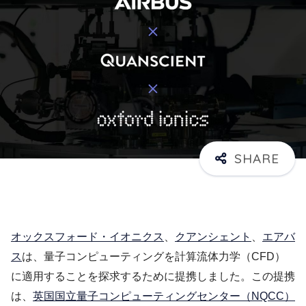
オックスフォード・イオニクス
、
クアンシェント
、
エアバ
ス
は、量子コンピューティングを計算流体力学（CFD）
に適用することを探求するために提携しました。この提携
は、
英国国立量子コンピューティングセンター（NQCC）