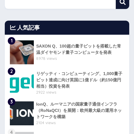
人気記事
1
SAXON Q、100超の量子ビットを搭載した常
温ダイヤモンド量子コンピュータを発表
8978 views
2
リゲッティ・コンピューティング、1,000量子
ビット達成に向け英国に1億ドル（約150億円
相当）投資を発表
2922 views
3
IonQ、ルーマニアの国家量子通信インフラ
（RoNaQCI）を展開：欧州最大級の運用ネッ
トワークを構築
2104 views
4