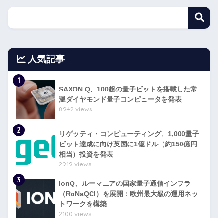
人気記事
1
SAXON Q、100超の量子ビットを搭載した常
温ダイヤモンド量子コンピュータを発表
8942 views
2
リゲッティ・コンピューティング、1,000量子
ビット達成に向け英国に1億ドル（約150億円
相当）投資を発表
2919 views
3
IonQ、ルーマニアの国家量子通信インフラ
（RoNaQCI）を展開：欧州最大級の運用ネッ
トワークを構築
2100 views