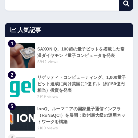
人気記事
1
SAXON Q、100超の量子ビットを搭載した常
温ダイヤモンド量子コンピュータを発表
8942 views
2
リゲッティ・コンピューティング、1,000量子
ビット達成に向け英国に1億ドル（約150億円
相当）投資を発表
2919 views
3
IonQ、ルーマニアの国家量子通信インフラ
（RoNaQCI）を展開：欧州最大級の運用ネッ
トワークを構築
2100 views
4