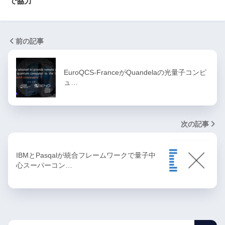
で協力
前の記事
EuroQCS-FranceがQuandelaの光量子コンピ
ュ…
次の記事
IBMとPasqalが統合フレームワークで量子中
心スーパーコン…