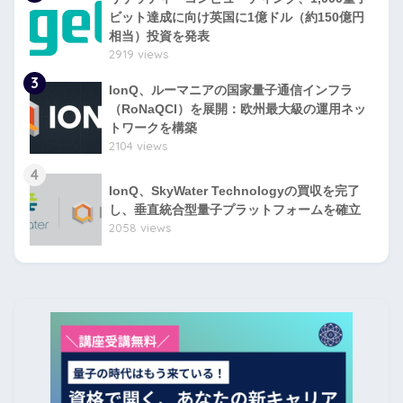
ビット達成に向け英国に1億ドル（約150億円
相当）投資を発表
2919 views
3
IonQ、ルーマニアの国家量子通信インフラ
（RoNaQCI）を展開：欧州最大級の運用ネッ
トワークを構築
2104 views
4
IonQ、SkyWater Technologyの買収を完了
し、垂直統合型量子プラットフォームを確立
2058 views