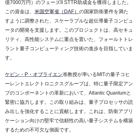
億7000万円）のフェーズII STTR助成金を獲得しました。
この資金は、
米国空軍省（DAF）
の国家防衛要件を満た
すように調整された、スケーラブルな超伝導量子コンピュ
ータの開発を支援します。このプロジェクトは、高セキュ
リティ、高性能システムに重点を置いた、フォールトトレ
ラント量子コンピューティング技術の進歩を目指していま
す。
ケビン・P・オブライエン
准教授が率いるMITの量子コヒ
ーレントエレクトロニクスグループは、特に量子限定アン
プのコンポーネントの革新において、Atlantic Quantumと
緊密に協力します。この取り組みは、量子プロセッサの読
み出しを強化することに貢献します。これは、防衛アプリ
ケーション向けの堅牢で信頼性の高い量子システムを構築
するための不可欠な側面です。