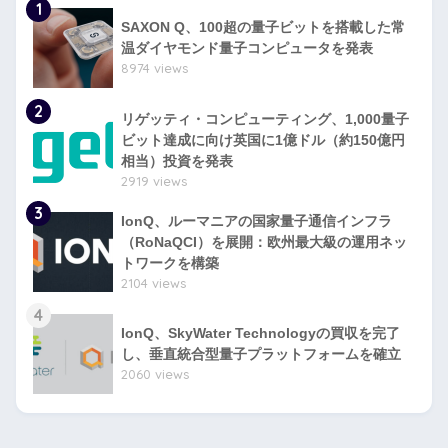
1
SAXON Q、100超の量子ビットを搭載した常
温ダイヤモンド量子コンピュータを発表
8974 views
2
リゲッティ・コンピューティング、1,000量子
ビット達成に向け英国に1億ドル（約150億円
相当）投資を発表
2919 views
3
IonQ、ルーマニアの国家量子通信インフラ
（RoNaQCI）を展開：欧州最大級の運用ネッ
トワークを構築
2104 views
4
IonQ、SkyWater Technologyの買収を完了
し、垂直統合型量子プラットフォームを確立
2060 views