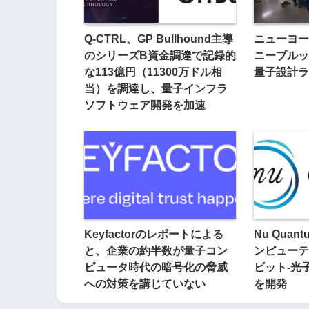
Q-CTRL、GP Bullhound主導
ニューヨー
のシリーズB資金調達で記録的
ニーブルッ
な113億円（11300万ドル相
量子設計ラ
当）を調達し、量子インフラ
ソフトウェア開発を加速
Keyfactorのレポートによる
Nu Qua
と、企業の約半数が量子コン
ンピューテ
ピュータ時代の暗号化の脅威
ビット-光
への対策を講じていない
を開発