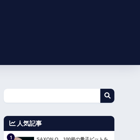
人気記事
1
SAXON Q、100超の量子ビットを