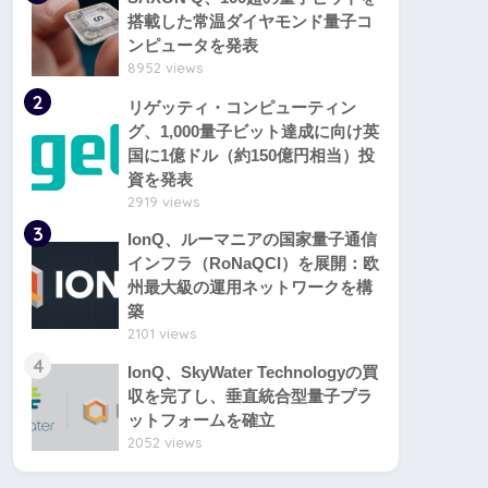
搭載した常温ダイヤモンド量子コ
ンピュータを発表
8952 views
2
リゲッティ・コンピューティン
グ、1,000量子ビット達成に向け英
国に1億ドル（約150億円相当）投
資を発表
2919 views
3
IonQ、ルーマニアの国家量子通信
インフラ（RoNaQCI）を展開：欧
州最大級の運用ネットワークを構
築
2101 views
4
IonQ、SkyWater Technologyの買
収を完了し、垂直統合型量子プラ
ットフォームを確立
2052 views