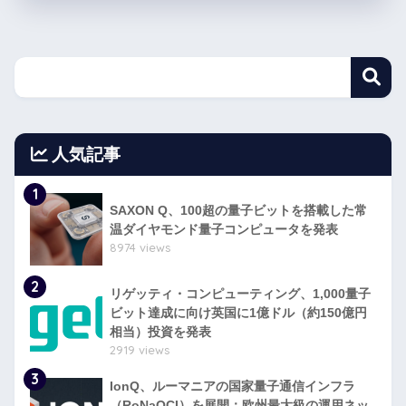
人気記事
1
SAXON Q、100超の量子ビットを搭載した常
温ダイヤモンド量子コンピュータを発表
8974 views
2
リゲッティ・コンピューティング、1,000量子
ビット達成に向け英国に1億ドル（約150億円
相当）投資を発表
2919 views
3
IonQ、ルーマニアの国家量子通信インフラ
（RoNaQCI）を展開：欧州最大級の運用ネッ