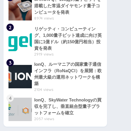
搭載した常温ダイヤモンド量子コ
ンピュータを発表
8974 views
2
リゲッティ・コンピューティン
グ、1,000量子ビット達成に向け英
国に1億ドル（約150億円相当）投
資を発表
2919 views
3
IonQ、ルーマニアの国家量子通信
インフラ（RoNaQCI）を展開：欧
州最大級の運用ネットワークを構
築
2104 views
4
IonQ、SkyWater Technologyの買
収を完了し、垂直統合型量子プラ
ットフォームを確立
2057 views