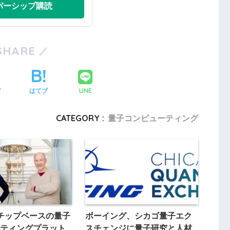
バーシップ購読
SHARE
LINE
ア
はてブ
CATEGORY :
量子コンピューティング
、チップベースの量子
ボーイング、シカゴ量子エク
ティングプラット
スチェンジに量子研究と人材