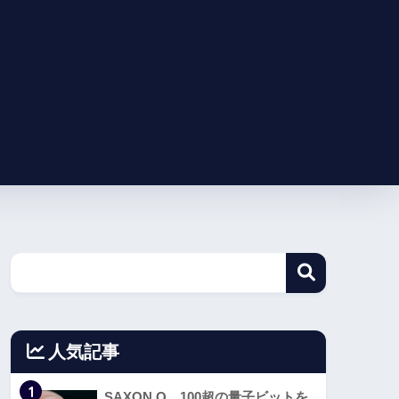
人気記事
1
SAXON Q、100超の量子ビットを