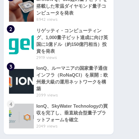
搭載した常温ダイヤモンド量子コ
ンピュータを発表
8942 views
2
リゲッティ・コンピューティン
グ、1,000量子ビット達成に向け英
国に1億ドル（約150億円相当）投
資を発表
2919 views
3
IonQ、ルーマニアの国家量子通信
インフラ（RoNaQCI）を展開：欧
州最大級の運用ネットワークを構
築
2099 views
4
IonQ、SkyWater Technologyの買
収を完了し、垂直統合型量子プラ
ットフォームを確立
2049 views