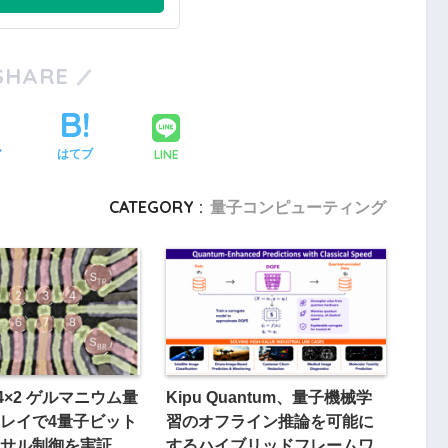
SHARE
LINE
ア
はてブ
CATEGORY :
量子コンピューティング
、4×2 ゲルマニウム量
Kipu Quantum、量子機械学
レイで4量子ビット
習のオフライン推論を可能に
サル制御を実証
するハイブリッドフレームワ