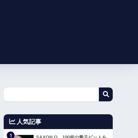
人気記事
1
SAXON Q、100超の量子ビットを