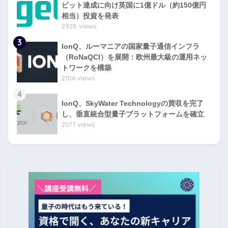
ビット達成に向け英国に1億ドル（約150億円
相当）投資を発表
2928 views
3
IonQ、ルーマニアの国家量子通信インフラ
（RoNaQCI）を展開：欧州最大級の運用ネッ
トワークを構築
2106 views
4
IonQ、SkyWater Technologyの買収を完了
し、垂直統合型量子プラットフォームを確立
2071 views