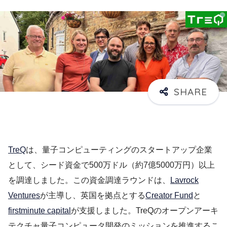
TreQ
は、量子コンピューティングのスタートアップ企業
として、シード資金で500万ドル（約7億5000万円）以上
を調達しました。この資金調達ラウンドは、
Lavrock
Ventures
が主導し、英国を拠点とする
Creator Fund
と
firstminute capital
が支援しました。TreQのオープンアーキ
テクチャ量子コンピュータ開発のミッションを推進するこ