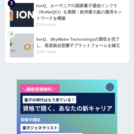
3
IonQ、ルーマニアの国家量子通信インフラ
（RoNaQCI）を展開：欧州最大級の運用ネッ
トワークを構築
2104 views
4
IonQ、SkyWater Technologyの買収を完了
し、垂直統合型量子プラットフォームを確立
2067 views