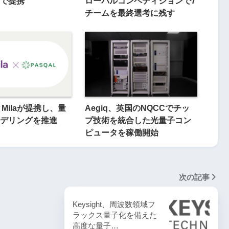
で提携
ローバルコンペティションで7
チームを最終選考に残す
とMilaが提携し、量
Aegiq、英国のNQCCでチッ
モデリングを推進
プ技術を統合した光量子コン
ピュータを稼働開始
次の記事
Keysight、周波数領域フ
ラックス量子化を備えた
高度な量子…