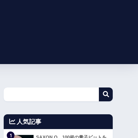
人気記事
1
SAXON Q、100超の量子ビットを