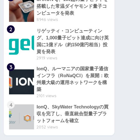
搭載した常温ダイヤモンド量子コ
ンピュータを発表
8946 views
2
リゲッティ・コンピューティン
グ、1,000量子ビット達成に向け英
国に1億ドル（約150億円相当）投
資を発表
2919 views
3
IonQ、ルーマニアの国家量子通信
インフラ（RoNaQCI）を展開：欧
州最大級の運用ネットワークを構
築
2101 views
4
IonQ、SkyWater Technologyの買
収を完了し、垂直統合型量子プラ
ットフォームを確立
2052 views