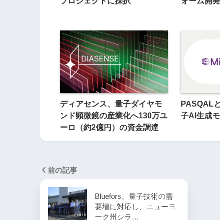
プロジェクトに採択
ォーム開発
ディアセンス、量子ダイヤモ
PASQAL
ンド顕微鏡の産業化へ130万ユ
子AI生成
ーロ（約2億円）の資金調達
前の記事
Bluefors、量子技術の需
要増に対応し、ニューヨ
ーク州シラ…