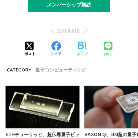
メンバーシップ購読
SHARE
LINE
ポスト
シェア
はてブ
CATEGORY :
量子コンピューティング
ETHチューリッヒ、超伝導量子ビッ
SAXON Q、100超の量