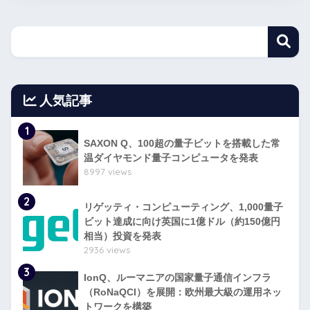
人気記事
1
SAXON Q、100超の量子ビットを搭載した常
温ダイヤモンド量子コンピュータを発表
8997 views
2
リゲッティ・コンピューティング、1,000量子
ビット達成に向け英国に1億ドル（約150億円
相当）投資を発表
2936 views
3
IonQ、ルーマニアの国家量子通信インフラ
（RoNaQCI）を展開：欧州最大級の運用ネッ
トワークを構築