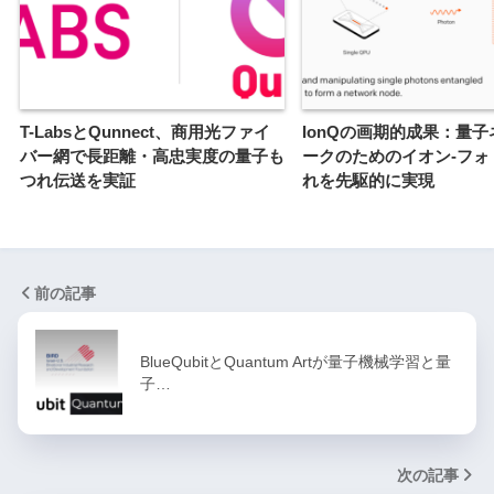
T-LabsとQunnect、商用光ファイ
IonQの画期的成果：量
バー網で長距離・高忠実度の量子も
ークのためのイオン-フォ
つれ伝送を実証
れを先駆的に実現
前の記事
BlueQubitとQuantum Artが量子機械学習と量
子…
次の記事