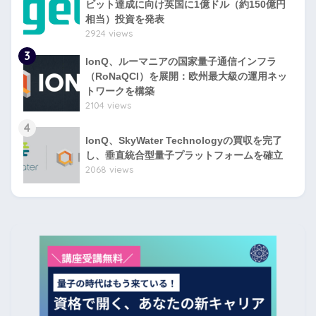
ビット達成に向け英国に1億ドル（約150億円
相当）投資を発表
2924 views
3
IonQ、ルーマニアの国家量子通信インフラ
（RoNaQCI）を展開：欧州最大級の運用ネッ
トワークを構築
2104 views
4
IonQ、SkyWater Technologyの買収を完了
し、垂直統合型量子プラットフォームを確立
2068 views