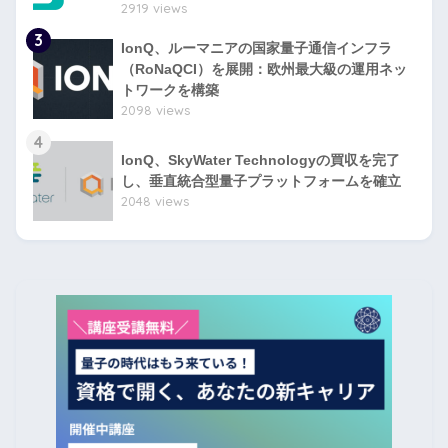
2919 views
3
IonQ、ルーマニアの国家量子通信インフラ
（RoNaQCI）を展開：欧州最大級の運用ネッ
トワークを構築
2098 views
4
IonQ、SkyWater Technologyの買収を完了
し、垂直統合型量子プラットフォームを確立
2048 views