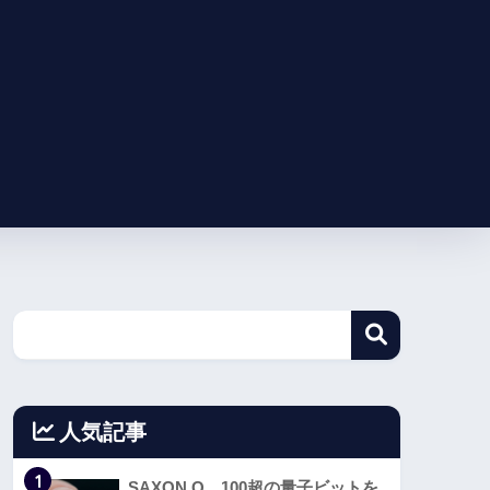
人気記事
1
SAXON Q、100超の量子ビットを