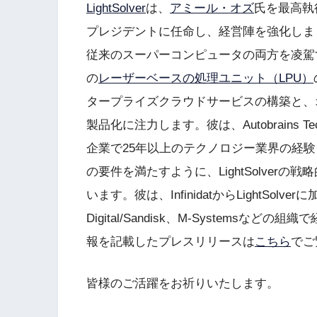
LightSolver
は、
アミール・オズ
氏を最高執
プレジデントに任命し、経営陣を強化しました。
従来のスーパーコンピュータの両方を凌駕
の
レーザーベースの処理ユニット（LPU）
タープライズクラウドサービスの構築と、
製品化に注力します。彼は、Autobrains Techn
企業で25年以上のテクノロジー業界の経験を持
の要件を満たすように、LightSolver
います。彼は、InfinidatからLightSolverに加わ
Digital/Sandisk、M-System
報を記載したプレスリリースは
こちら
でご
皆様のご活躍をお祈りいたします。