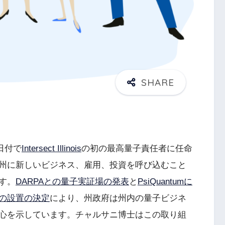
4日付で
Intersect Illinois
の初の最高量子責任者に任命
は、イリノイ州に新しいビジネス、雇用、投資を呼び込むこと
す。
DARPAとの量子実証場の発表
と
PsiQuantumに
の設置の決定
により、州政府は州内の量子ビジネ
心を示しています。チャルサニ博士はこの取り組