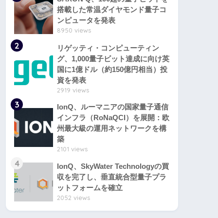
搭載した常温ダイヤモンド量子コ
ンピュータを発表
8950 views
2
リゲッティ・コンピューティン
グ、1,000量子ビット達成に向け英
国に1億ドル（約150億円相当）投
資を発表
2919 views
3
IonQ、ルーマニアの国家量子通信
インフラ（RoNaQCI）を展開：欧
州最大級の運用ネットワークを構
築
2101 views
4
IonQ、SkyWater Technologyの買
収を完了し、垂直統合型量子プラ
ットフォームを確立
2052 views