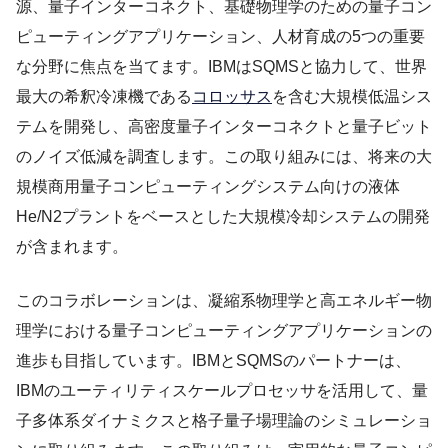
源、量子インターコネクト、基礎物理学のための量子コン
ピューティングアプリケーション、人材育成の5つの重要
な分野に焦点を当てます。IBMはSQMSと協力して、世界
最大の希釈冷凍機である
コロッサス
を含む大規模低温シス
テムを開発し、高密度量子インターコネクトと量子ビット
のノイズ低減を調査します。この取り組みには、将来の大
規模商用量子コンピューティングシステム向けの液体
He/N2プラントをベースとした大規模冷却システムの開発
が含まれます。
このコラボレーションは、凝縮系物理学と高エネルギー物
理学における量子コンピューティングアプリケーションの
進歩も目指しています。IBMとSQMSのパートナーは、
IBMのユーティリティスケールプロセッサを活用して、量
子多体系ダイナミクスと格子量子場理論のシミュレーショ