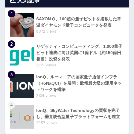
人気記事
1
SAXON Q、100超の量子ビットを搭載した常
温ダイヤモンド量子コンピュータを発表
8972 views
2
リゲッティ・コンピューティング、1,000量子
ビット達成に向け英国に1億ドル（約150億円
相当）投資を発表
2919 views
3
IonQ、ルーマニアの国家量子通信インフラ
（RoNaQCI）を展開：欧州最大級の運用ネッ
トワークを構築
2104 views
4
IonQ、SkyWater Technologyの買収を完了
し、垂直統合型量子プラットフォームを確立
2057 views