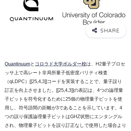
Quantinuum
と
コロラド大学ボルダー校
は、H2量子プロセ
ッサ上で高レート非局所量子低密度パリティ検査
（qLDPC）[[25,4,3]]コードを実装することで、量子誤り
訂正を向上させました。[[25,4,3]]の表記は、4つの論理量
子ビットを符号化するために25個の物理量子ビットを使
用し、符号語間の距離が3であることを示しています。4
つの誤り保護論理量子ビットはGHZ状態にエンタングル
され、物理量子ビットを誤り訂正なしで使用した場合より