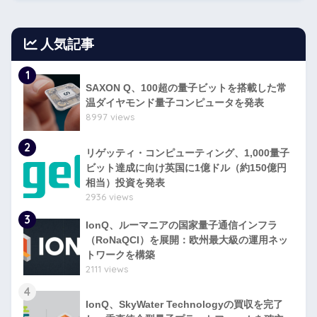
人気記事
1
SAXON Q、100超の量子ビットを搭載した常
温ダイヤモンド量子コンピュータを発表
8997 views
2
リゲッティ・コンピューティング、1,000量子
ビット達成に向け英国に1億ドル（約150億円
相当）投資を発表
2936 views
3
IonQ、ルーマニアの国家量子通信インフラ
（RoNaQCI）を展開：欧州最大級の運用ネッ
トワークを構築
2111 views
4
IonQ、SkyWater Technologyの買収を完了