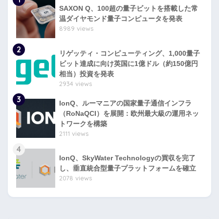
SAXON Q、100超の量子ビットを搭載した常
温ダイヤモンド量子コンピュータを発表
8989 views
2
リゲッティ・コンピューティング、1,000量子
ビット達成に向け英国に1億ドル（約150億円
相当）投資を発表
2934 views
3
IonQ、ルーマニアの国家量子通信インフラ
（RoNaQCI）を展開：欧州最大級の運用ネッ
トワークを構築
2111 views
4
IonQ、SkyWater Technologyの買収を完了
し、垂直統合型量子プラットフォームを確立
2078 views