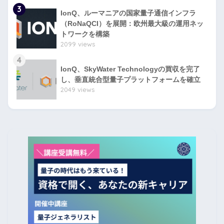
3
IonQ、ルーマニアの国家量子通信インフラ
（RoNaQCI）を展開：欧州最大級の運用ネッ
トワークを構築
2099 views
4
IonQ、SkyWater Technologyの買収を完了
し、垂直統合型量子プラットフォームを確立
2049 views