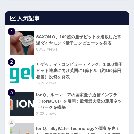
人気記事
1
SAXON Q、100超の量子ビットを搭載した常
温ダイヤモンド量子コンピュータを発表
8955 views
2
リゲッティ・コンピューティング、1,000量子
ビット達成に向け英国に1億ドル（約150億円
相当）投資を発表
2919 views
3
IonQ、ルーマニアの国家量子通信インフラ
（RoNaQCI）を展開：欧州最大級の運用ネッ
トワークを構築
2102 views
4
IonQ、SkyWater Technologyの買収を完了