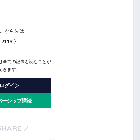
こから先は
2113字
ば全ての記事を読むことが
できます。
ログイン
バーシップ購読
SHARE