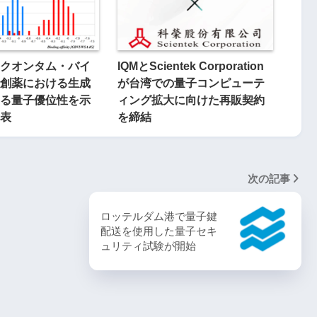
クオンタム・バイ
IQMとScientek Corporation
創薬における生成
が台湾での量子コンピューテ
する量子優位性を示
ィング拡大に向けた再販契約
表
を締結
次の記事
ロッテルダム港で量子鍵
配送を使用した量子セキ
ュリティ試験が開始