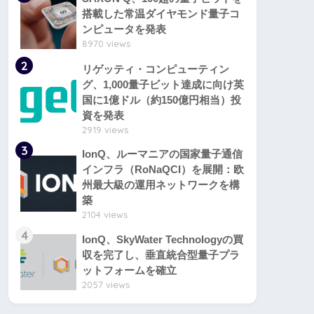
搭載した常温ダイヤモンド量子コ
ンピュータを発表
8970 views
2
リゲッティ・コンピューティン
グ、1,000量子ビット達成に向け英
国に1億ドル（約150億円相当）投
資を発表
2919 views
3
IonQ、ルーマニアの国家量子通信
インフラ（RoNaQCI）を展開：欧
州最大級の運用ネットワークを構
築
2104 views
4
IonQ、SkyWater Technologyの買
収を完了し、垂直統合型量子プラ
ットフォームを確立
2057 views