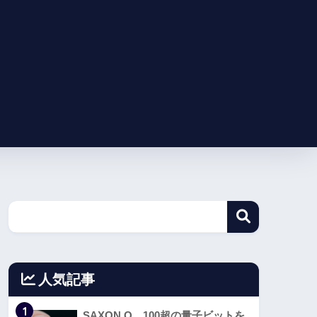
人気記事
1
SAXON Q、100超の量子ビットを