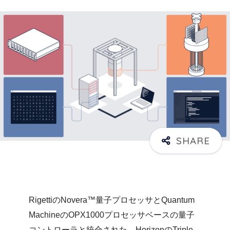
RigettiのNovera™量子プロセッサとQuantum
MachineのOPX1000プロセッサベースの量子
コントローラと統合された、HorizonのTriple