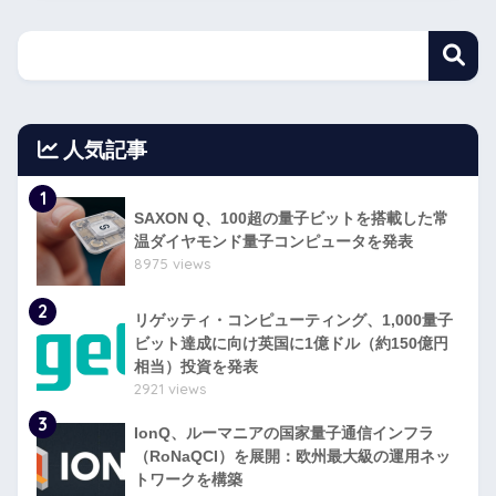
人気記事
1
SAXON Q、100超の量子ビットを搭載した常
温ダイヤモンド量子コンピュータを発表
8975 views
2
リゲッティ・コンピューティング、1,000量子
ビット達成に向け英国に1億ドル（約150億円
相当）投資を発表
2921 views
3
IonQ、ルーマニアの国家量子通信インフラ
（RoNaQCI）を展開：欧州最大級の運用ネッ
トワークを構築