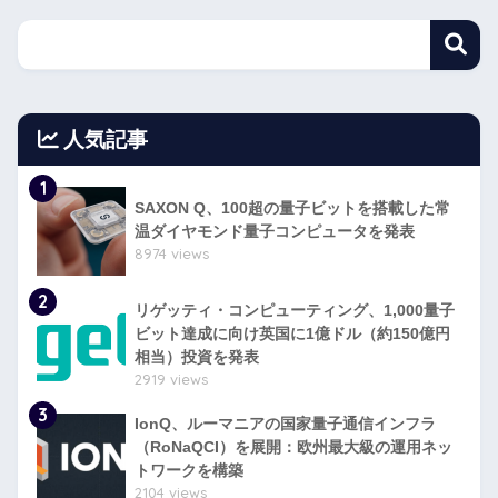
人気記事
1
SAXON Q、100超の量子ビットを搭載した常
温ダイヤモンド量子コンピュータを発表
8974 views
2
リゲッティ・コンピューティング、1,000量子
ビット達成に向け英国に1億ドル（約150億円
相当）投資を発表
2919 views
3
IonQ、ルーマニアの国家量子通信インフラ
（RoNaQCI）を展開：欧州最大級の運用ネッ
トワークを構築
2104 views