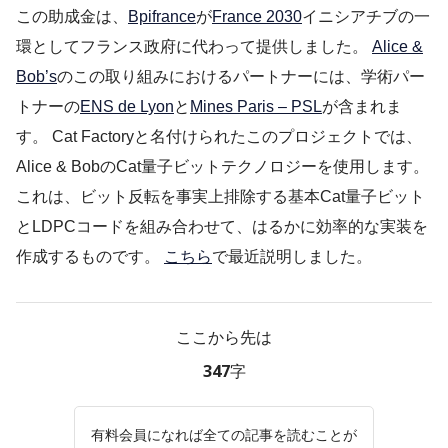
この助成金は、
Bpifrance
が
France 2030
イニシアチブの一
環としてフランス政府に代わって提供しました。
Alice &
Bob’s
のこの取り組みにおけるパートナーには、学術パー
トナーの
ENS de Lyon
と
Mines Paris – PSL
が含まれま
す。 Cat Factoryと名付けられたこのプロジェクトでは、
Alice & BobのCat量子ビットテクノロジーを使用します。
これは、ビット反転を事実上排除する基本Cat量子ビット
とLDPCコードを組み合わせて、はるかに効率的な実装を
作成するものです。
こちら
で最近説明しました。
ここから先は
347字
有料会員になれば全ての記事を読むことが