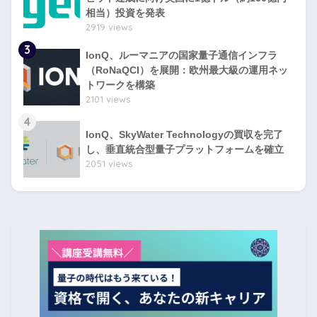
相当）投資を発表
2919 views
3
IonQ、ルーマニアの国家量子通信インフラ
（RoNaQCI）を展開：欧州最大級の運用ネッ
トワークを構築
2101 views
4
IonQ、SkyWater Technologyの買収を完了
し、垂直統合型量子プラットフォームを確立
2051 views