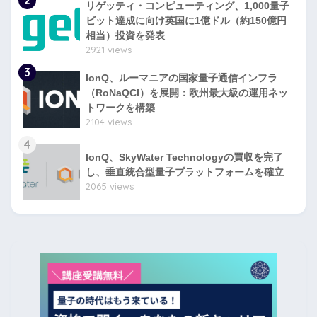
リゲッティ・コンピューティング、1,000量子
ビット達成に向け英国に1億ドル（約150億円
相当）投資を発表
2921 views
3
IonQ、ルーマニアの国家量子通信インフラ
（RoNaQCI）を展開：欧州最大級の運用ネッ
トワークを構築
2104 views
4
IonQ、SkyWater Technologyの買収を完了
し、垂直統合型量子プラットフォームを確立
2065 views