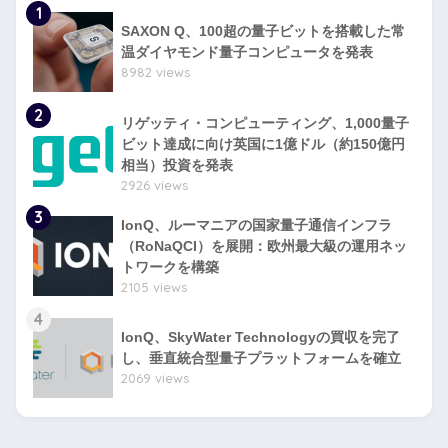
1
SAXON Q、100超の量子ビットを搭載した常
温ダイヤモンド量子コンピュータを発表
8982 views
2
リゲッティ・コンピューティング、1,000量子
ビット達成に向け英国に1億ドル（約150億円
相当）投資を発表
2926 views
3
IonQ、ルーマニアの国家量子通信インフラ
（RoNaQCI）を展開：欧州最大級の運用ネッ
トワークを構築
2105 views
4
IonQ、SkyWater Technologyの買収を完了
し、垂直統合型量子プラットフォームを確立
2069 views