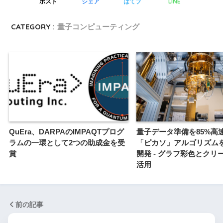
LINE
ポスト
シェア
はてブ
CATEGORY :
量子コンピューティング
QuEra、DARPAのIMPAQTプログ
量子データ準備を85%高
ラムの一環として2つの助成金を受
「ピカソ」アルゴリズムを
賞
開発 - グラフ彩色とクリ
活用
前の記事