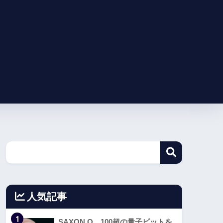
人気記事
1
SAXON Q、100超の量子ビットを