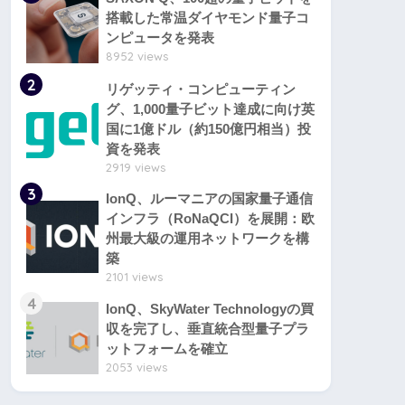
搭載した常温ダイヤモンド量子コ
ンピュータを発表
8952 views
2
リゲッティ・コンピューティン
グ、1,000量子ビット達成に向け英
国に1億ドル（約150億円相当）投
資を発表
2919 views
3
IonQ、ルーマニアの国家量子通信
インフラ（RoNaQCI）を展開：欧
州最大級の運用ネットワークを構
築
2101 views
4
IonQ、SkyWater Technologyの買
収を完了し、垂直統合型量子プラ
ットフォームを確立
2053 views