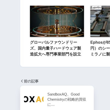
グローバルファウンドリー
Ephosが
ズ、国内量子ハードウェア製
円）のシー
造拡大へ専門事業部門を設立
ミラノに製
前の記事
SandboxAQ、Good
Chemistryの戦略的買収
に…