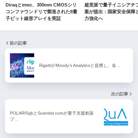
Diraqとimec、300mm CMOSシリ
超党派で量子イニシアチ
コンファウンドリで製造された8量
案が提出：国家安全保障
子ビット線形アレイを実証
力強化へ
前の記事
RigettiがMoody’s Analyticsと提携し、金…
次の記事
POLARISqbとScientist.comが量子支援創薬
プ…