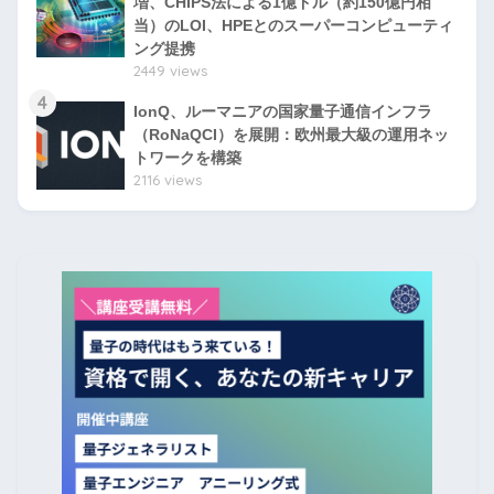
増、CHIPS法による1億ドル（約150億円相
当）のLOI、HPEとのスーパーコンピューティ
ング提携
2449 views
4
IonQ、ルーマニアの国家量子通信インフラ
（RoNaQCI）を展開：欧州最大級の運用ネッ
トワークを構築
2116 views