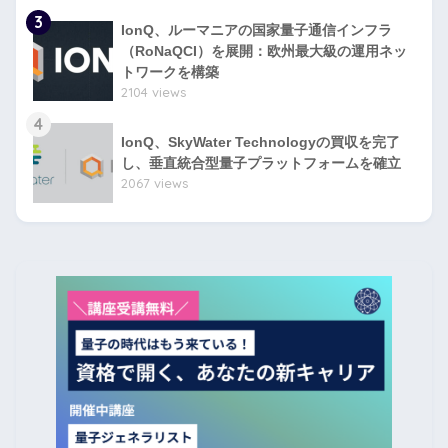
3
IonQ、ルーマニアの国家量子通信インフラ
（RoNaQCI）を展開：欧州最大級の運用ネッ
トワークを構築
2104 views
4
IonQ、SkyWater Technologyの買収を完了
し、垂直統合型量子プラットフォームを確立
2067 views