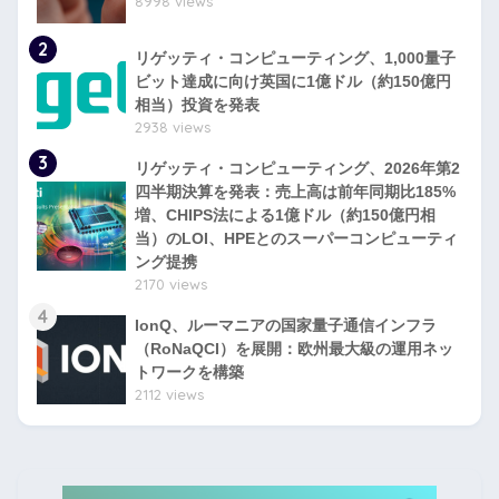
8998 views
2
リゲッティ・コンピューティング、1,000量子
ビット達成に向け英国に1億ドル（約150億円
相当）投資を発表
2938 views
3
リゲッティ・コンピューティング、2026年第2
四半期決算を発表：売上高は前年同期比185%
増、CHIPS法による1億ドル（約150億円相
当）のLOI、HPEとのスーパーコンピューティ
ング提携
2170 views
4
IonQ、ルーマニアの国家量子通信インフラ
（RoNaQCI）を展開：欧州最大級の運用ネッ
トワークを構築
2112 views